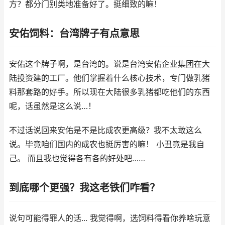
方？都分门别类地准备好了。挺细致的嘛！
安佑饲料：台湾牌子有点意思
安佑这个牌子啊，是台湾的。说是台湾安佑企业集团在大
陆投资建的工厂。他们掌握着什么核心技术，专门做乳猪
料那套路的好手。所以现在大陆很多乳猪都吃他们的东西
呢，话虽然是这么说…！
不过话说回来安佑是不是比成农更高级？我不太敢这么
说。毕竟咱们国内的成农也挺厉害的嘛！ 小丑竟是我自
己。 而且我也觉得各有各的好处吧……
到底哪个更强？我这老铁们咋看？
说句可能得罪人的话... 我觉得啊，选饲料得看你养啥玩意