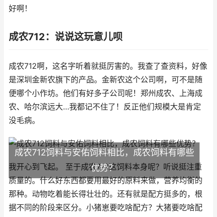
好啊！
成农712：说说这玩意儿呗
成农712啊，这名字听着就挺厉害的。我查了查资料，好像
是深圳金新农旗下的产品。金新农这个公司啊，可不是随
便哪个小作坊。他们有好多子公司呢！郑州成农、上海成
农、哈尔滨远大…我都记不住了！反正他们规模大是肯定
没毛病。
成农712饲料与安佑饲料相比，成农饲料有哪些
我开心到飞起。 至于成农712这饲料本身呢？听说挺注重
优势？
质量的。什么好东西都要用最好的原料来做，营养均衡的
那种。动物吃着能长得壮壮的。还有就是配方挺多的，根
据不同的阶段来区分。小猪崽要吃啥配方？大猪要吃啥配