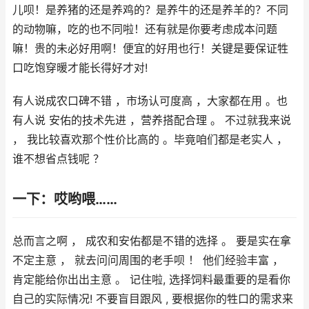
儿呗！是养猪的还是养鸡的？是养牛的还是养羊的？不同
的动物嘛，吃的也不同啦！还有就是你要考虑成本问题
嘛！贵的未必好用啊！便宜的好用也行！关键是要保证牲
口吃饱穿暖才能长得好才对!
有人说成农口碑不错 ，市场认可度高 ，大家都在用 。也
有人说 安佑的技术先进 ，营养搭配合理 。 不过就我来说
， 我比较喜欢那个性价比高的 。毕竟咱们都是老实人 ，
谁不想省点钱呢 ？
一下：哎哟喂……
总而言之啊 ， 成农和安佑都是不错的选择 。 要是实在拿
不定主意 ， 就去问问周围的老手呗 ！ 他们经验丰富 ，
肯定能给你出出主意 。 记住啦, 选择饲料最重要的是看你
自己的实际情况! 不要盲目跟风 , 要根据你的牲口的需求来