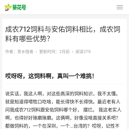
成农712饲料与安佑饲料相比，成农饲
料有哪些优势？
作者：茶乡隐者
•
更新时间：2月前
•
阅读279
哎呀呀，这饲料啊，真叫一个难挑！
说实话，我这人啊，对这些高深的饲料知识，我不太懂。
就是知道得喂牲口吃啥，能长得快不长得快。最近老有人
问我成农712饲料跟安佑饲料哪个好， 摆烂。 我这老实人
啊，也得好好琢磨琢磨。这俩啊，好像没啥直接关系吧？
都做饲料的，一个在深圳，一个…台湾的？哎呀，记性不