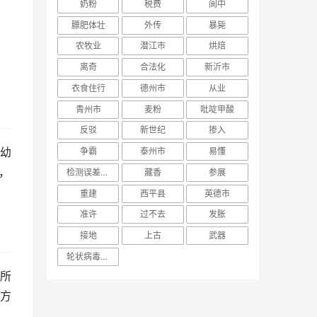
奶粉
税费
阆中
膘肥体壮
外传
暴毙
农牧业
潜江市
烘焙
离奇
合法化
新沂市
衣食住行
德州市
从业
青州市
麦粉
吡啶甲酸
反驳
新世纪
掺入
幼
争霸
泰州市
易懂
，
检测误差控制
藏香
参展
重建
西平县
英德市
准许
过不去
发胀
接地
上古
武器
轮状病毒腹泻
所
方