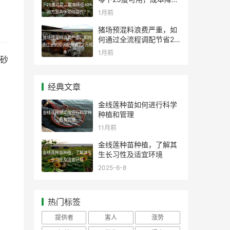
下25度可用，成本降低40%
40%的方案具体如何操
1月前
的方案具体如何操作？
作？
猪场预混料浪费严重，如
猪场预混料浪费严重，如何
何通过全流程调配节省2.7
通过全流程调配节省2.7万成
万成本？
1月前
本？
砂
经典文章
金线莲种苗如何进行科学
金线莲种苗如何进行科学种
种植和管理
植和管理
11月前
金线莲种苗种植，了解其
金线莲种苗种植，了解其生
生长习性及适宜环境
长习性及适宜环境
2025-6-8
热门标签
提供者
害人
涨势