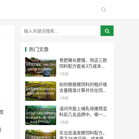
热门文章
育肥猪长膘慢，用这三款
育肥猪长膘慢，用这三款饲
饲料配方能省3万成本
料配方能省3万成本吗？
吗？
1月前
如何根据猪饲料的粗纤维
如何根据猪饲料的粗纤维含
含量精准计算并优化饲料
量精准计算并优化饲料配
配方？
1月前
方？
请问市面上哺乳母猪预混
欢
请问市面上哺乳母猪预混料
料前几名品牌中，哪一款
前几名品牌中，哪一款能帮
能帮助母猪多产仔8头？
，
1月前
助母猪多产仔8头？
的
东北低温发酵饲料配方，
东北低温发酵饲料配方，零
零下25度可用，成本降低