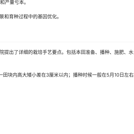
和产量亏本。
背景和育种过程中的基因优化。
问院提出了详细的栽培手艺要点。包括本田准备、播种、施肥、水
同一田块内高大矮小差在3厘米以内；播种时候一般在5月10日左