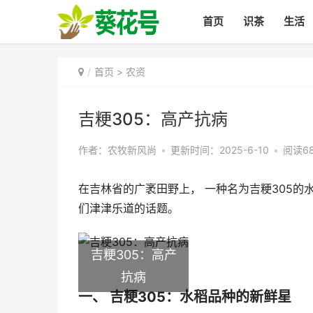
首页
识茶
生活
首页
>
农资
吉粳305：高产抗病
作者：农牧新风尚
•
更新时间：2025-6-10
•
阅读6
在吉林省的广袤田野上， 一种名为吉粳305
们津津乐道的话题。
吉粳305：高产
抗病
一、 吉粳305：水稻品种的新鲜星