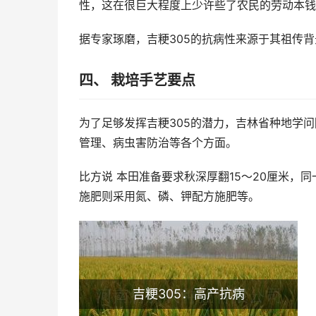
性，这在很巨大程度上少许些了农民的劳动本钱
据专家琢磨，吉粳305的抗病性来源于其祖传
四、 栽培手艺要点
为了足够发挥吉粳305的潜力，吉林省种地学
管理、病虫害防治等各个方面。
比方说 本田准备要求秋深厚翻15～20厘米，
施肥则采用氮、磷、钾配方施肥等。
吉粳305：高产抗病