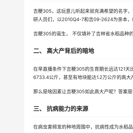
吉粳305，这玩意儿听起来就充满希望的名字，
研人员们，以2010Q4-7和吉09-2624
吉粳305的诞生， 不仅填补了吉林省水稻品
二、 高大产背后的暗地
在旱直播条件下吉粳305的生育期长远达121
6733.4公斤，甚至有地块能达1.2万公斤的高大
那么是啥因素让吉粳305如此高大产呢？答案
三、 抗病能力的来源
在病虫害频发的种地周围中，抗病性成为水稻品