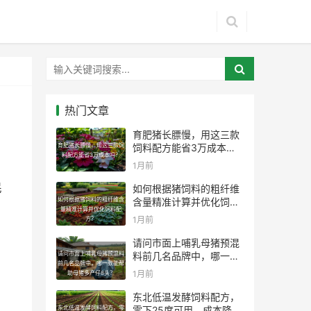
热门文章
育肥猪长膘慢，用这三款
育肥猪长膘慢，用这三款饲
饲料配方能省3万成本
料配方能省3万成本吗？
吗？
1月前
民
如何根据猪饲料的粗纤维
如何根据猪饲料的粗纤维含
含量精准计算并优化饲料
量精准计算并优化饲料配
配方？
1月前
方？
请问市面上哺乳母猪预混
请问市面上哺乳母猪预混料
料前几名品牌中，哪一款
前几名品牌中，哪一款能帮
能帮助母猪多产仔8头？
1月前
助母猪多产仔8头？
东北低温发酵饲料配方，
东北低温发酵饲料配方，零
零下25度可用，成本降低