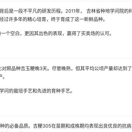
背后是一段不平凡的研发历程。2011年， 吉林省种地学问院的
为亲本，经过许多年的精心培育，终于育成了这一新鲜品种。
种的一个空白，更因其出色的表现，赢得了买卖场的认可。
天比对照品种吉玉粳晚3天。尽管晚熟，但其平均公顷产量却达到了
产。
是学问的栽培手艺和先进的育种手艺。
种的必备品质。吉粳305在苗期和成株期均表现出良优良的抗病