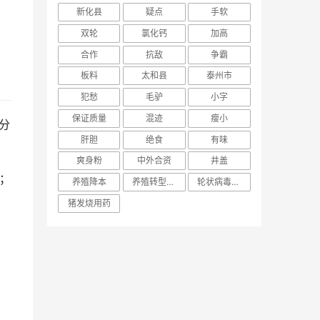
新化县
疑点
手软
双轮
氯化钙
加高
合作
抗敌
争霸
板料
太和县
泰州市
犯愁
毛驴
小字
保证质量
混迹
瘦小
分
肝胆
绝食
有味
爽身粉
中外合资
井盖
右；
养殖降本
养殖转型升级
轮状病毒腹泻
猪发烧用药