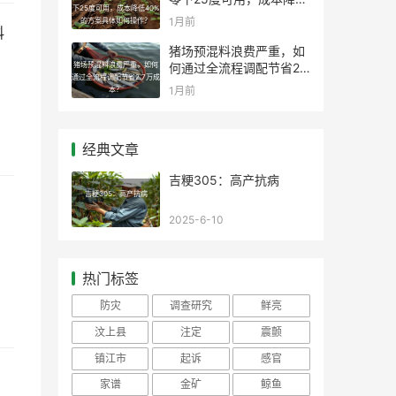
下25度可用，成本降低40%
40%的方案具体如何操
1月前
的方案具体如何操作？
科
作？
猪场预混料浪费严重，如
猪场预混料浪费严重，如何
何通过全流程调配节省2.7
通过全流程调配节省2.7万成
万成本？
1月前
本？
经典文章
吉粳305：高产抗病
吉粳305：高产抗病
2025-6-10
热门标签
防灾
调查研究
鲜亮
汶上县
注定
震颤
镇江市
起诉
感官
家谱
金矿
鲸鱼