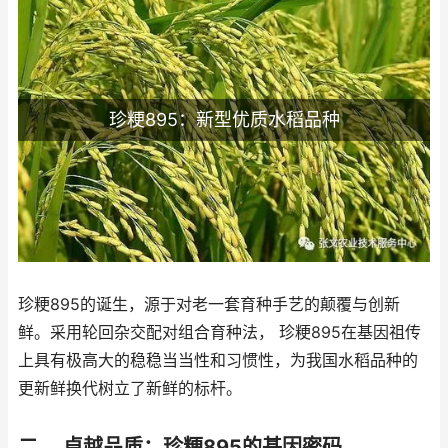
珍粳895：新型优质水稻品种
珍粳895的诞生，源于对老一套育种手艺的颠覆与创新
鲜。采用轮回杂交配对组合育种法， 珍粳895在基因祖传
上具有极高大的稳稳当当性和习惯性，为我国水稻品种的
更新鲜换代树立了新鲜的标杆。
二、 卓越品质：珍粳895的基因密码