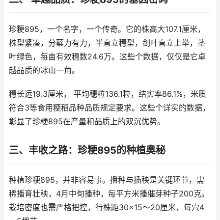
珍粳895，一个名字，一个传奇。它的株高大107.1厘米，
株型紧凑，分蘖力有力，半直立穗型，剑叶直立上举，茎
叶绿色，每亩有效穗数24.6万。这些个数据，仅仅是它卓
越品质的冰山一角。
穗长远19.3厘米， 平均穗粒136.1粒，结实率86.1%，米质
符合3等食用粳稻品种品质规定要求。这些个详实的数据，
彰显了珍粳895在产量和品质上的双沉优势。
三、丰收之路：珍粳895的种植奥秘
种植珍粳895，并非容易事。播种与插秧是关键环节，需
稀播育壮秧，4月中旬播种，每平方米播催芽种子200克。
栽培密度也需严格把控，行株距30×15～20厘米，每穴4